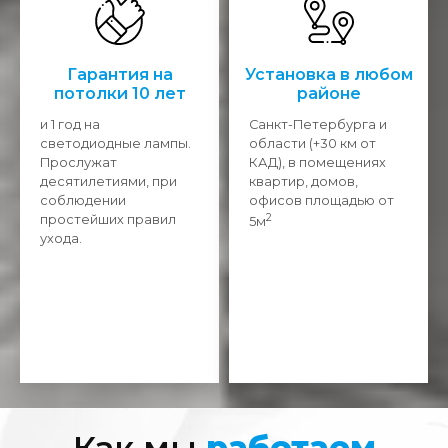
Гарантия на
Установка в любом
потолки 10 лет
районе
и 1 год на
Санкт-Петербурга и
светодиодные лампы.
области (+30 км от
Прослужат
КАД), в помещениях
десятилетиями, при
квартир, домов,
соблюдении
офисов площадью от
2
простейших правил
5м
ухода.
Как мы
работаем